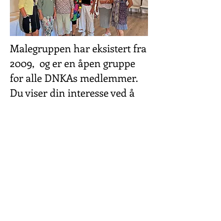
Malegruppen har eksistert fra
2009, og er en åpen gruppe
for alle DNKAs medlemmer.
Du viser din interesse ved å
sende en mail til Aase
Villanger
Nielsen,
aasevini@gmail.com
,
og gjøre en avtale om
deltakelse. Medlemmene
maler sammen og inspirerer
hverandre.
I slutten av oktober