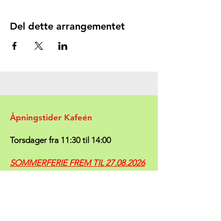
Del dette arrangementet
Åpningstider Kafeén
Torsdager fra 11:30 til 14:00
SOMMERFERIE FREM TIL
27.08.2026
Følg med på
Timeplanen vår
- vi vil der
prøve å holde deg oppdatert mht. om