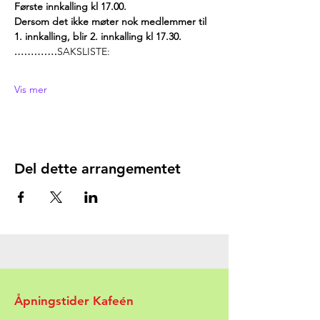
Første innkalling kl 17.00.
Dersom det ikke møter nok medlemmer til 
1. innkalling, blir 2. innkalling kl 17.30.
.…………
SAKSLISTE:
Vis mer
Del dette arrangementet
Åpningstider Kafeén