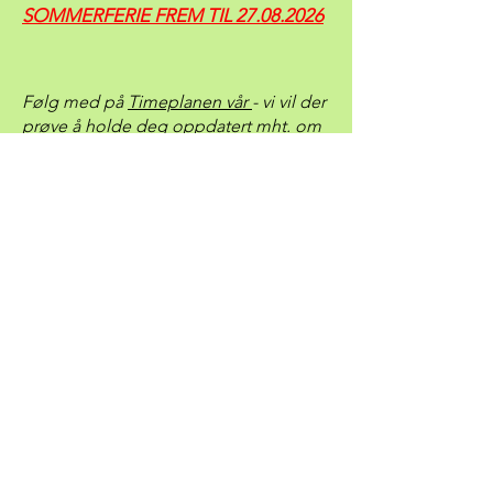
SOMMERFERIE FREM TIL
27.08.2026
Følg med på
Timeplanen vår
- vi vil der
prøve å holde deg oppdatert mht. om
klubben er åpen eller stengt.
(evt. på grunn av mannskapsmangel).
Kontakt
Kontakt Oss
Om Oss
© 2026 Den norske klubben
Alacant