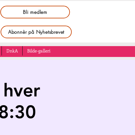
Bli medlem
Abonnèr på Nyhetsbrevet
DnkA
Bilde-galleri
 hver
18:30
e