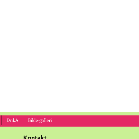
DnkA
Bilde-galleri
Kontakt