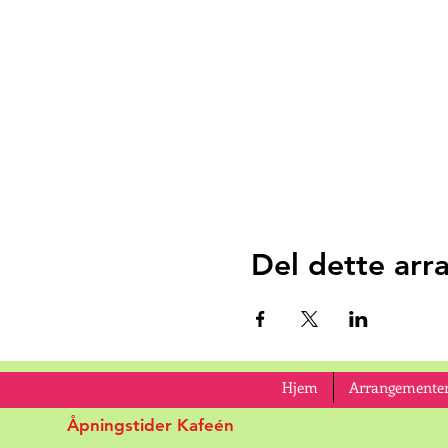
Del dette ar
Hjem
Arrangementer
Åpningstider Kafeén