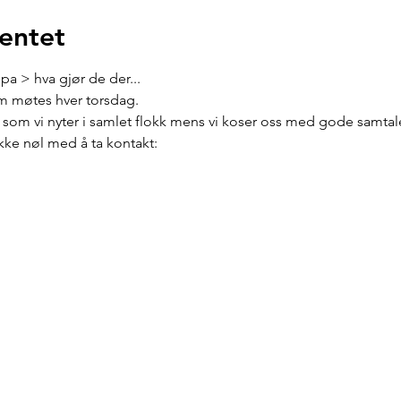
entet
pa > hva gjør de der...
m møtes hver torsdag. 
 som vi nyter i samlet flokk mens vi koser oss med gode samtale
ikke nøl med å ta kontakt: