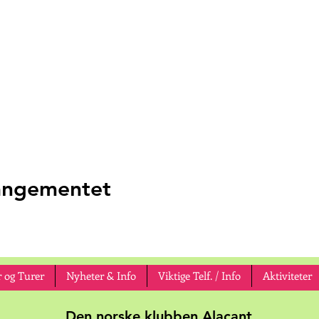
rangementet
 og Turer
Nyheter & Info
Viktige Telf. / Info
Aktiviteter
Den norske klubben Alacant