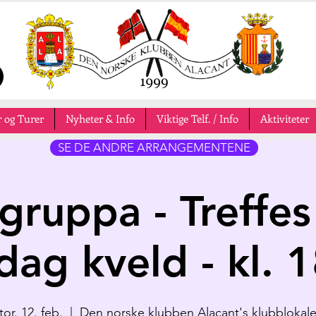
 og Turer
Nyheter & Info
Viktige Telf. / Info
Aktiviteter
SE DE ANDRE ARRANGEMENTENE
gruppa - Treffes
dag kveld - kl. 
tor. 12. feb.
  |  
Den norske klubben Alacant's klubblokal