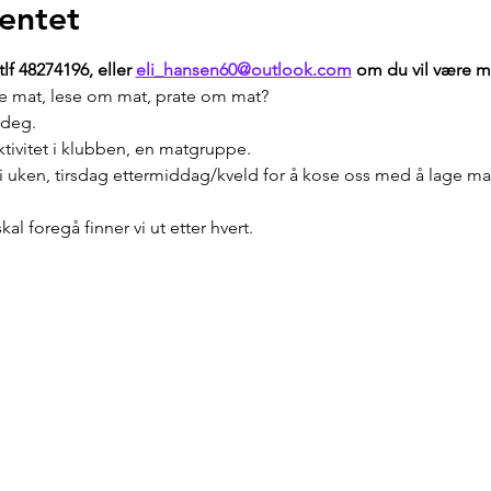
entet
lf 48274196, eller 
eli_hansen60@outlook.com
 om du vil være me
age mat, lese om mat, prate om mat? 
 deg. 
aktivitet i klubben, en matgruppe. 
 uken, tirsdag ettermiddag/kveld for å kose oss med å lage ma
l foregå finner vi ut etter hvert.  