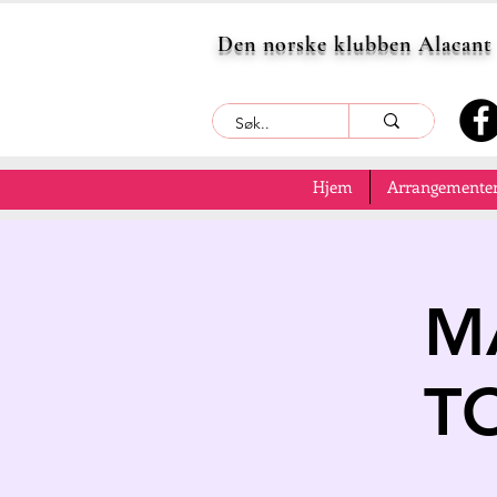
Den norske klubben Alacant
Hjem
Arrangementer
M
T