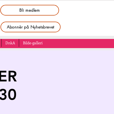
Bli medlem
Abonnèr på Nyhetsbrevet
DnkA
Bilde-galleri
ER
30