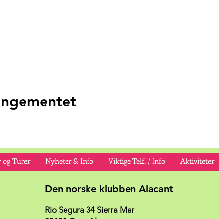
rangementet
 og Turer
Nyheter & Info
Viktige Telf. / Info
Aktiviteter
Den norske klubben Alacant
Rio Segura 34 Sierra Mar