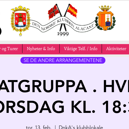
 og Turer
Nyheter & Info
Viktige Telf. / Info
Aktiviteter
SE DE ANDRE ARRANGEMENTENE
ATGRUPPA . HV
ORSDAG KL. 18:
tor. 13. feb.
  |  
DnkA's klubblokale