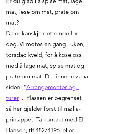
Er du glad i å spise mat, lage 
mat, lese om mat, prate om 
mat?  
Da er kanskje dette noe for 
deg. Vi møtes en gang i uken, 
torsdag kveld, for å kose oss 
med å lage mat, spise mat og 
prate om mat. Du finner oss på 
siden: "
Arrangementer og  
turer
".  Plassen er begrenset 
så her gjelder først til mølla-
prinsippet. Ta kontakt med Eli 
Hansen, tlf 48274196, eller 