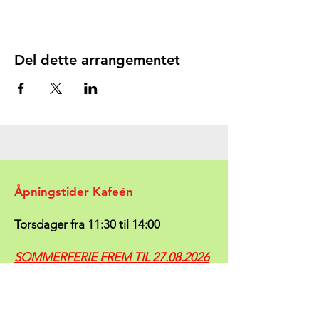
Del dette arrangementet
Åpningstider Kafeén
Torsdager fra 11:30 til 14:00
SOMMERFERIE FREM TIL
27.08.2026
Følg med på
Timeplanen vår
- vi vil der