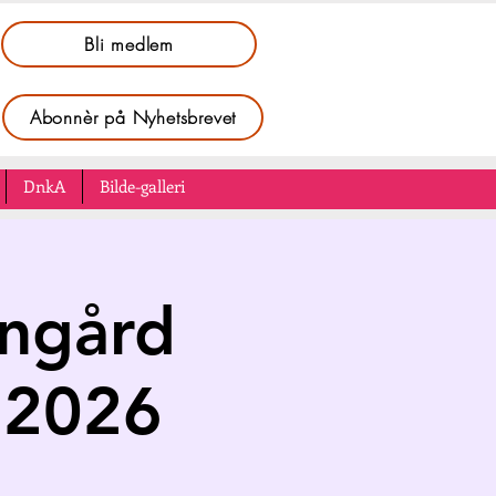
Bli medlem
Abonnèr på Nyhetsbrevet
DnkA
Bilde-galleri
Vingård
 2026