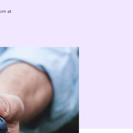
 om at