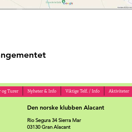
rangementet
 og Turer
Nyheter & Info
Viktige Telf. / Info
Aktiviteter
Den norske klubben Alacant
Rio Segura 34 Sierra Mar
03130 Gran Alacant