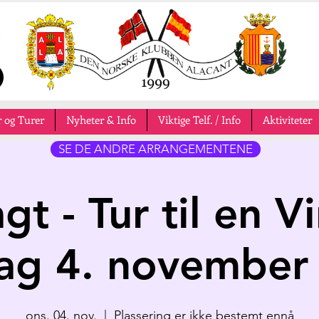
 og Turer
Nyheter & Info
Viktige Telf. / Info
Aktiviteter
SE DE ANDRE ARRANGEMENTENE
gt - Tur til en 
ag 4. november
ons. 04. nov.
  |  
Plassering er ikke bestemt ennå