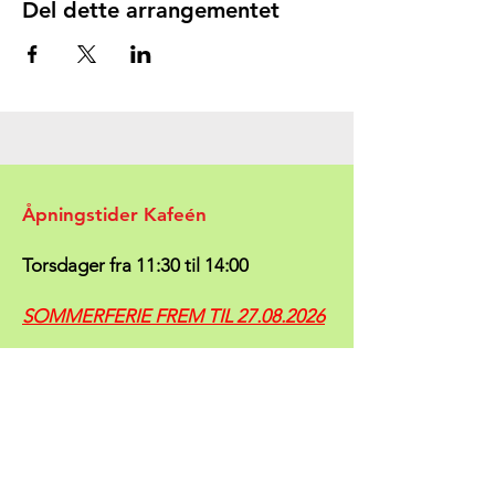
Del dette arrangementet
Åpningstider Kafeén
Torsdager fra 11:30 til 14:00
SOMMERFERIE FREM TIL
27.08.2026
Følg med på
Timeplanen vår
- vi vil der
prøve å holde deg oppdatert mht. om
klubben er åpen eller stengt.
(evt. på grunn av mannskapsmangel).