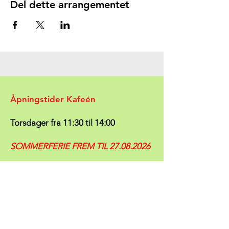
Del dette arrangementet
Åpningstider Kafeén
Torsdager fra 11:30 til 14:00
SOMMERFERIE FREM TIL
27.08.2026
Følg med på
Timeplanen vår
- vi vil der
prøve å holde deg oppdatert mht. om
klubben er åpen eller stengt.
(evt. på grunn av mannskapsmangel).