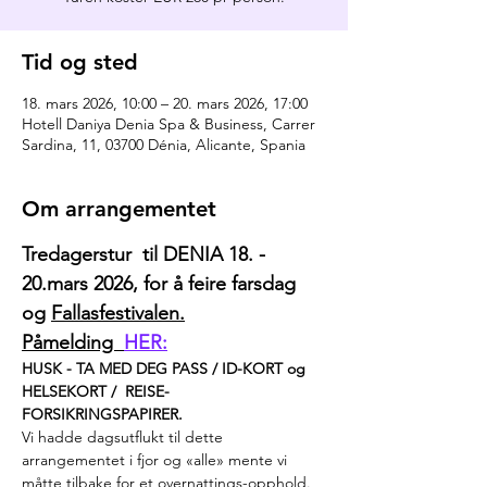
Tid og sted
18. mars 2026, 10:00 – 20. mars 2026, 17:00
Hotell Daniya Denia Spa & Business, Carrer
Sardina, 11, 03700 Dénia, Alicante, Spania
Om arrangementet
Tredagerstur  til DENIA 18. - 
20.mars 2026, for å feire farsdag 
og 
Fallasfestivalen.
Påmelding  
HER:
HUSK - TA MED DEG PASS / ID-KORT og 
HELSEKORT /  REISE-
FORSIKRINGSPAPIRER.
Vi hadde dagsutflukt til dette 
arrangementet i fjor og «alle» mente vi 
måtte tilbake for et overnattings-opphold.