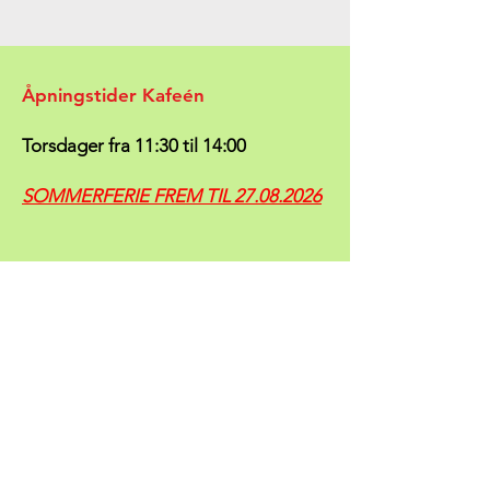
Åpningstider Kafeén
Torsdager fra 11:30 til 14:00
SOMMERFERIE FREM TIL
27.08.2026
Følg med på
Timeplanen vår
- vi vil der
prøve å holde deg oppdatert mht. om
klubben er åpen eller stengt.
(evt. på grunn av mannskapsmangel).
Kontakt