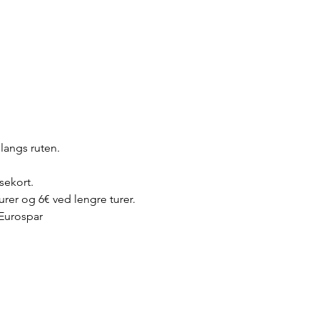
langs ruten. 
sekort.
urer og 6€ ved lengre turer.
Eurospar 