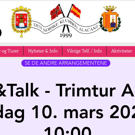
 og Turer
Nyheter & Info
Viktige Telf. / Info
Aktiviteter
SE DE ANDRE ARRANGEMENTENE
Talk - Trimtur A
ag 10. mars 202
10:00