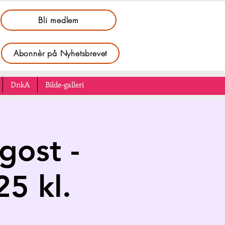
Bli medlem
Abonnèr på Nyhetsbrevet
DnkA
Bilde-galleri
gost -
5 kl.