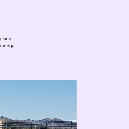
g langs
rkeringa